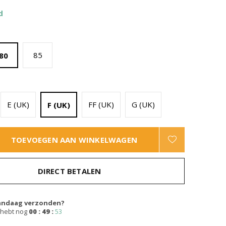
d
85
80
E (UK)
FF (UK)
G (UK)
F (UK)
TOEVOEGEN AAN WINKELWAGEN
DIRECT BETALEN
andaag verzonden?
 hebt nog
00 : 49 :
53