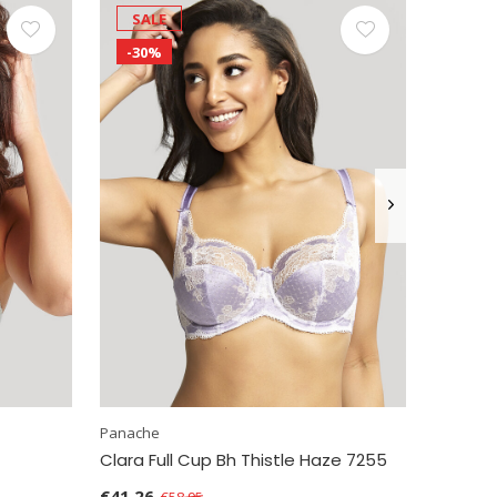
SALE
-30%
Panache
Clara Full Cup Bh Thistle Haze 7255
€41,26
€58,95