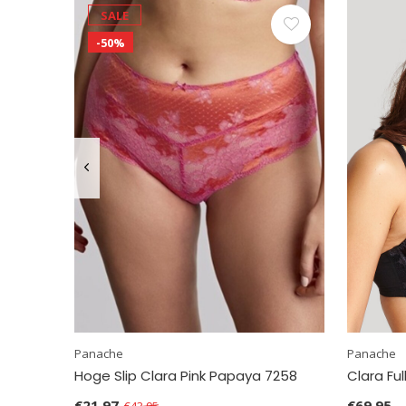
SALE
-50%
Panache
Panache
Hoge Slip Clara Pink Papaya 7258
Clara Fu
€21,97
€69,95
€43,95