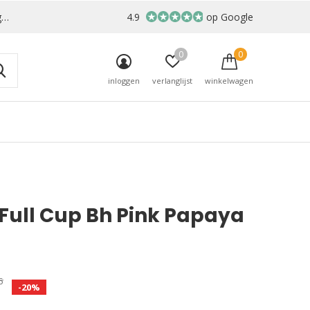
r
4.9
op Google
0
0
inloggen
verlanglijst
winkelwagen
 Full Cup Bh Pink Papaya
5
-20%