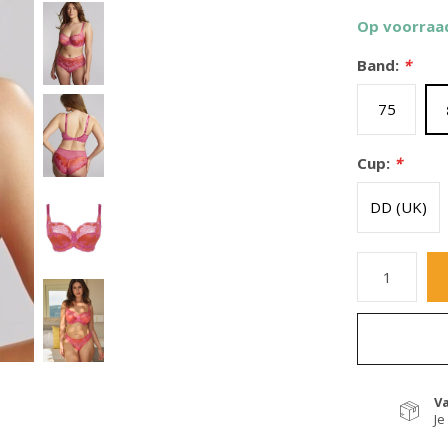
Op voorraa
Band:
*
75
Cup:
*
DD (UK)
V
Je