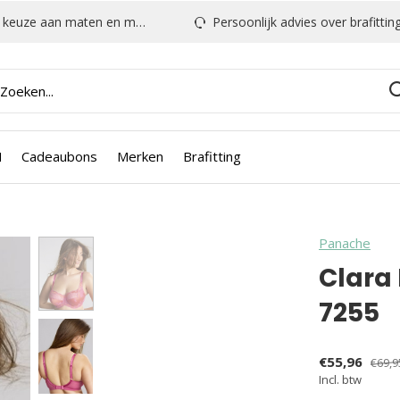
euze aan maten en modellen
Persoonlijk advies over brafitting & mee
N
Cadeaubons
Merken
Brafitting
Panache
Clara
7255
€55,96
€69,9
Incl. btw