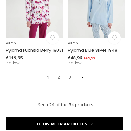
Vamp
Vamp
Pyjama Fuchsia Berry 19031
Pyjama Blue Silver 19481
€119,95
€48,96
€69,95
Incl. btw
Incl. btw
1
2
3
Seen 24 of the 54 products
TOON MEER ARTIKELEN