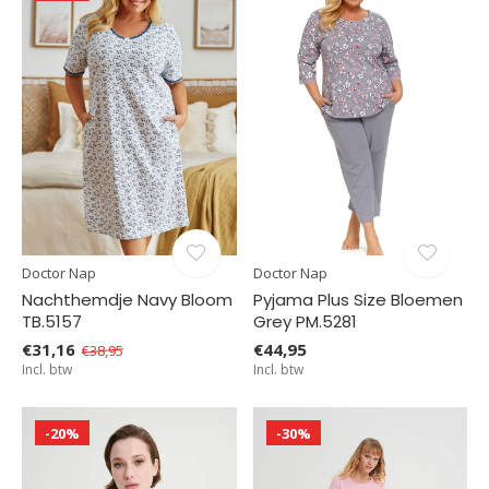
Doctor Nap
Doctor Nap
Nachthemdje Navy Bloom
Pyjama Plus Size Bloemen
TB.5157
Grey PM.5281
€31,16
€44,95
€38,95
Incl. btw
Incl. btw
-20%
-30%