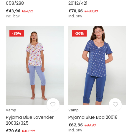
658/288
20112/421
€43,96
€70,66
€54,95
€100,95
Incl. btw
Incl. btw
-30%
-30%
Vamp
Vamp
Pyjama Blue Lavender
Pyjama Blue Boa 20018
20032/325
€62,96
€89,95
€70,66
Incl. btw
€100,95