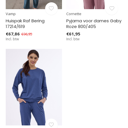
Vamp
Cornette
Huispak Raf Bering
Pyjama voor dames Gaby
17214/619
Roze 800/405
€67,86
€61,95
€96,95
Incl. btw
Incl. btw