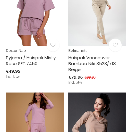
Doctor Nap
Belmanetti
Pyjama / Huispak Misty
Huispak Vancouver
Rose SET.7450
Bamboo Niki 3523/713
Beige
€49,95
Incl. btw
€79,96
€99,95
Incl. btw