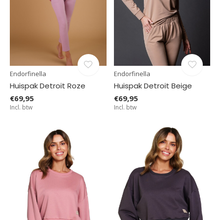
Endorfinella
Endorfinella
Huispak Detroit Roze
Huispak Detroit Beige
€69,95
€69,95
Incl. btw
Incl. btw