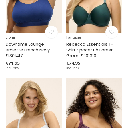
Elomi
Fantasie
Downtime Lounge
Rebecca Essentials T-
Bralette French Navy
Shirt Spacer Bh Forest
EL301417
Green FL101310
€71,95
€74,95
Incl. btw
Incl. btw