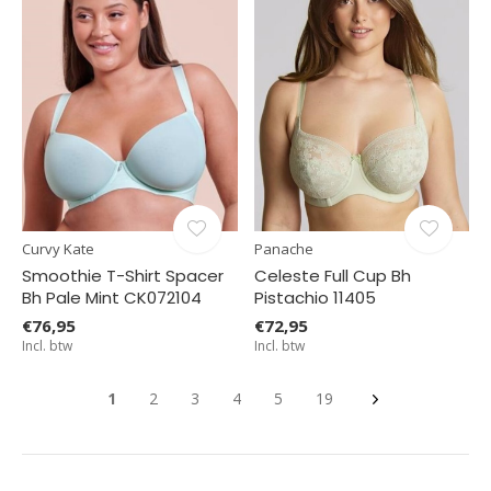
Curvy Kate
Panache
Smoothie T-Shirt Spacer
Celeste Full Cup Bh
Bh Pale Mint CK072104
Pistachio 11405
€76,95
€72,95
Incl. btw
Incl. btw
1
2
3
4
5
19