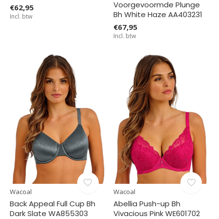
Voorgevoormde Plunge
€62,95
Bh White Haze AA403231
Incl. btw
€67,95
Incl. btw
Wacoal
Wacoal
Back Appeal Full Cup Bh
Abellia Push-up Bh
Dark Slate WA855303
Vivacious Pink WE601702