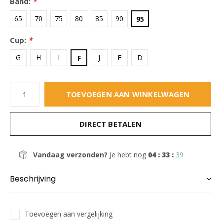
Band:
*
65
70
75
80
85
90
95
Cup:
*
G
H
I
J
E
D
F
TOEVOEGEN AAN WINKELWAGEN
DIRECT BETALEN
Vandaag verzonden?
Je hebt nog
04 : 33 :
38
Beschrijving
Toevoegen aan vergelijking