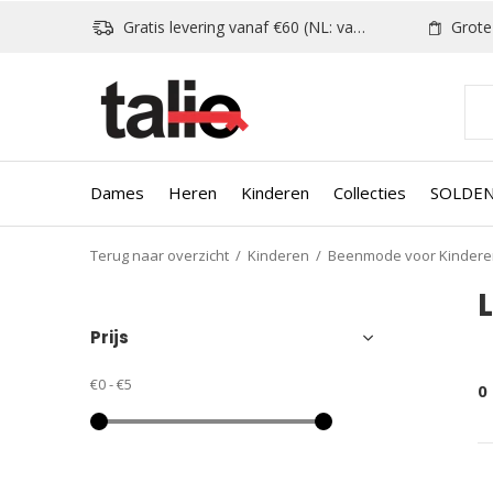
Gratis levering vanaf €60 (NL: vanaf €80)
Grote k
Dames
Heren
Kinderen
Collecties
SOLDE
Terug naar overzicht
Kinderen
Beenmode voor Kindere
Prijs
€0
-
€5
0