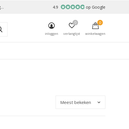
r
4.9
op Google
0
0
inloggen
verlanglijst
winkelwagen