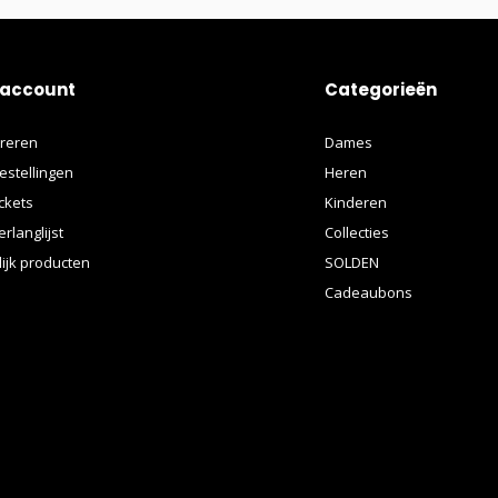
 account
Categorieën
treren
Dames
estellingen
Heren
ickets
Kinderen
erlanglijst
Collecties
lijk producten
SOLDEN
Cadeaubons