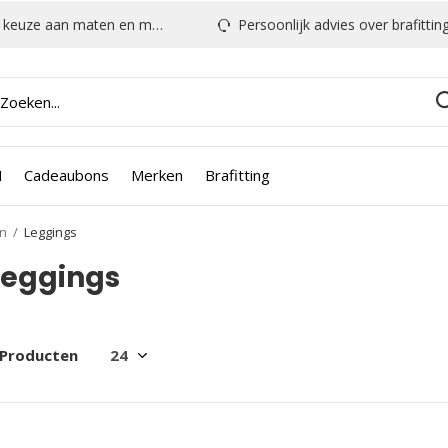
euze aan maten en modellen
Persoonlijk advies over brafitting & mee
N
Cadeaubons
Merken
Brafitting
n
Leggings
Leggings
 Producten