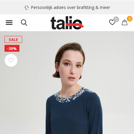
Persoonlijk advies over brafitting & meer
0
0
SALE
-30%