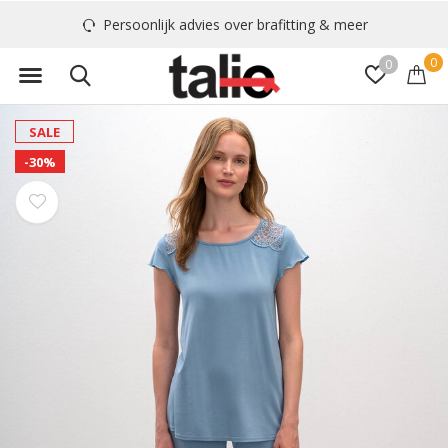
Persoonlijk advies over brafitting & meer
0
0
SALE
-30%