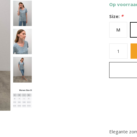
Op voorraa
Size:
*
M
Elegante zo