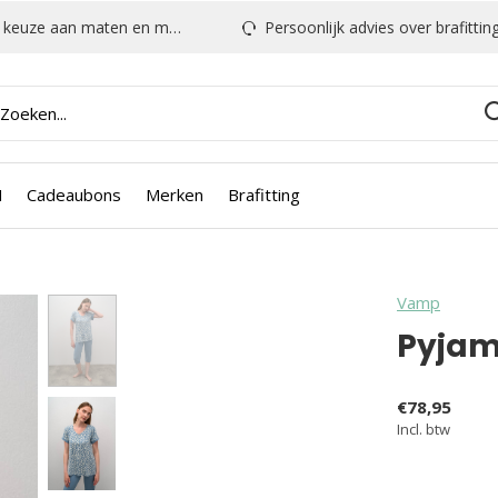
euze aan maten en modellen
Persoonlijk advies over brafitting & mee
N
Cadeaubons
Merken
Brafitting
Vamp
Pyjam
€78,95
Incl. btw