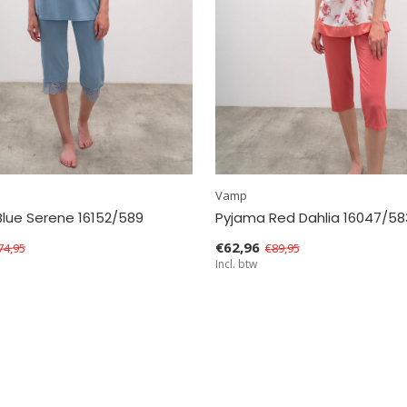
Vamp
lue Serene 16152/589
Pyjama Red Dahlia 16047/58
€62,96
74,95
€89,95
Incl. btw