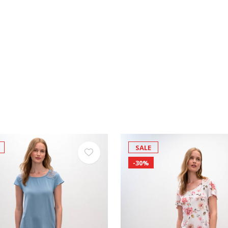
SALE
-30%