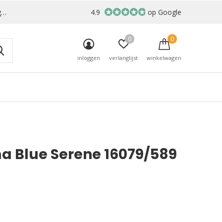
r
4.9
op Google
0
0
inloggen
verlanglijst
winkelwagen
a Blue Serene 16079/589