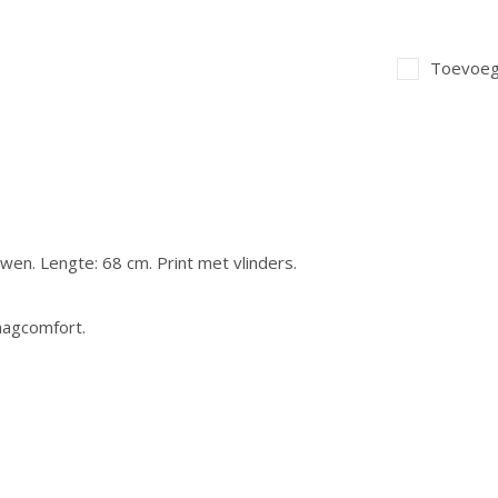
Toevoege
en. Lengte: 68 cm. Print met vlinders.
raagcomfort.