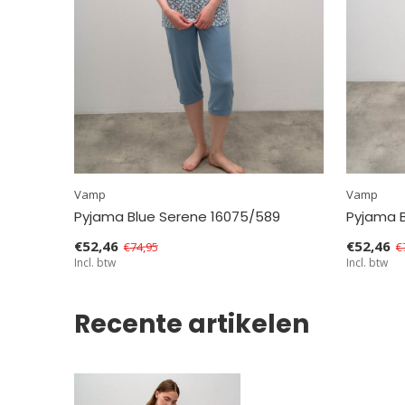
Vamp
Vamp
Pyjama Blue Serene 16075/589
Pyjama B
€52,46
€52,46
€74,95
€
Incl. btw
Incl. btw
Recente artikelen