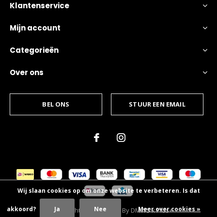
Klantenservice
Mijn account
Categorieën
Over ons
BEL ONS
STUUR EEN EMAIL
Wij slaan cookies op om onze website te verbeteren. Is dat
akkoord?
Ja
Nee
Meer over cookies »
© Copyright
2026
- Theme By
DMWS
x
Plus+