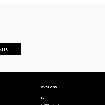
NEER
Over ons
Talio
Kattestraat 71