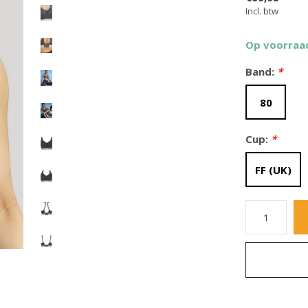
Incl. btw
Op voorraa
Band:
*
80
Cup:
*
FF (UK)