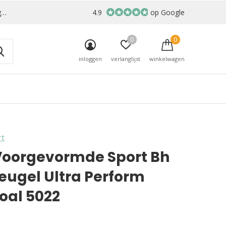
r
4.9
op Google
0
0
inloggen
verlanglijst
winkelwagen
rt
Voorgevormde Sport Bh
eugel Ultra Perform
oal 5022