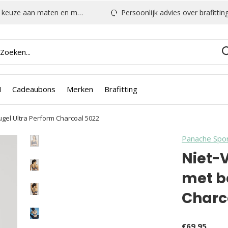
euze aan maten en modellen
Persoonlijk advies over brafitting & mee
N
Cadeaubons
Merken
Brafitting
gel Ultra Perform Charcoal 5022
Panache Spo
Niet-
met b
Charc
€69,95