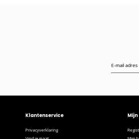
Klantenservice
Mijn
Privacyverklaring
Regis
Vind je maat
Mijn b