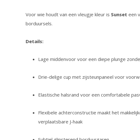
Voor wie houdt van een vleugje kleur is
Sunset
een v
borduursels.
Details:
Lage middenvoor voor een diepe plunge zonde
Drie-delige cup met zijsteunpaneel voor voorwa
Elastische halsrand voor een comfortabele pa
Flexibele achterconstructie maakt het makkeli
verplaatsbare J-haak
Subtiel glinsterend borduurgaren