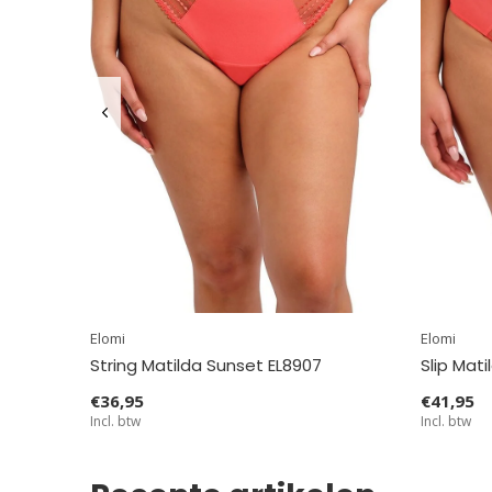
Elomi
Elomi
String Matilda Sunset EL8907
Slip Mat
€36,95
€41,95
Incl. btw
Incl. btw