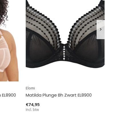
Elomi
h EL8900
Matilda Plunge Bh Zwart EL8900
€74,95
Incl. btw