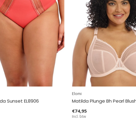
Elomi
ilda Sunset EL8906
Matilda Plunge Bh Pearl Blus
€74,95
Incl. btw