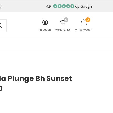
r
4.9
op Google
0
0
inloggen
verlanglijst
winkelwagen
da Plunge Bh Sunset
0