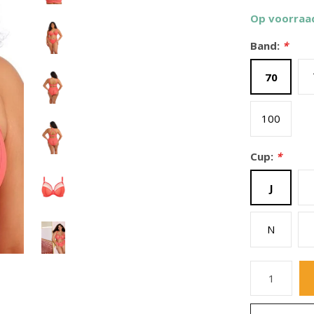
Op voorraa
Band:
*
70
100
Cup:
*
J
N