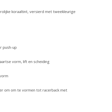
rolijke koraaltint, versierd met tweekleurige
r push-up
artse vorm, lift en scheiding
svorm
jker om om te vormen tot racerback met