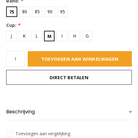
Band:
*
80
85
90
95
75
Cup:
*
J
K
L
I
H
G
M
TOEVOEGEN AAN WINKELWAGEN
DIRECT BETALEN
Beschrijving
Toevoegen aan vergelijking