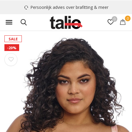
Persoonlijk advies over brafitting & meer
0
0
SALE
-20%