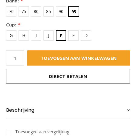
Band:
*
70
75
80
85
90
95
Cup:
*
G
H
I
J
F
D
E
TOEVOEGEN AAN WINKELWAGEN
DIRECT BETALEN
Beschrijving
Toevoegen aan vergelijking