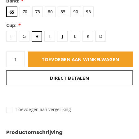
Band:
*
70
75
80
85
90
95
65
Cup:
*
F
G
I
J
E
K
D
H
TOEVOEGEN AAN WINKELWAGEN
DIRECT BETALEN
Toevoegen aan vergelijking
Productomschrijving