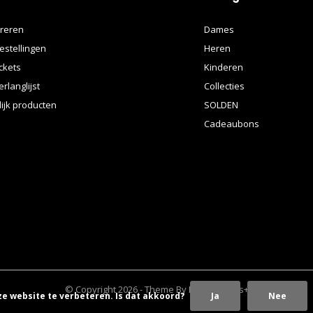
treren
Dames
estellingen
Heren
ickets
Kinderen
erlanglijst
Collecties
lijk producten
SOLDEN
Cadeaubons
© Copyright
2026
- Theme By
DMWS
x
Plus+
ze website te verbeteren. Is dat akkoord?
Ja
Nee