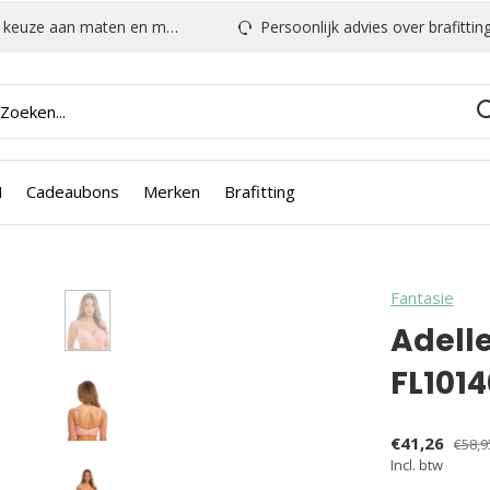
euze aan maten en modellen
Persoonlijk advies over brafitting & mee
N
Cadeaubons
Merken
Brafitting
Fantasie
Adelle
FL1014
€41,26
€58,9
Incl. btw