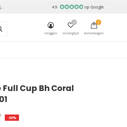
r
4.9
op Google
0
0
inloggen
verlanglijst
winkelwagen
 Full Cup Bh Coral
01
5
-30%