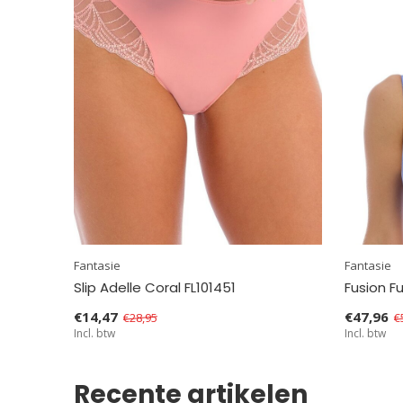
Fantasie
Fantasie
Slip Adelle Coral FL101451
Fusion F
€14,47
€47,96
€28,95
€
Incl. btw
Incl. btw
Recente artikelen