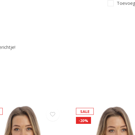
Toevoege
richtje!
SALE
-20%