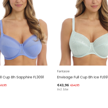
Fantasie
ull Cup Bh Sapphire FL3091
Envisage Full Cup Bh Ice FL69
€43,96
59,95
€54,95
Incl. btw