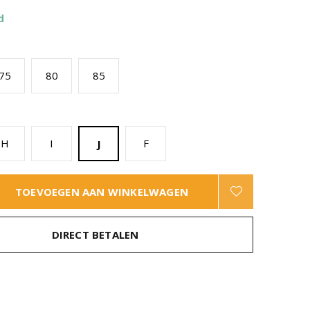
d
75
80
85
H
I
F
J
TOEVOEGEN AAN WINKELWAGEN
DIRECT BETALEN