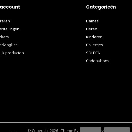
 account
Categorieën
treren
Dames
estellingen
Heren
ickets
Kinderen
erlanglijst
Collecties
lijk producten
SOLDEN
Cadeaubons
© Copyright
2026
- Theme By
DMWS
x
Plus+