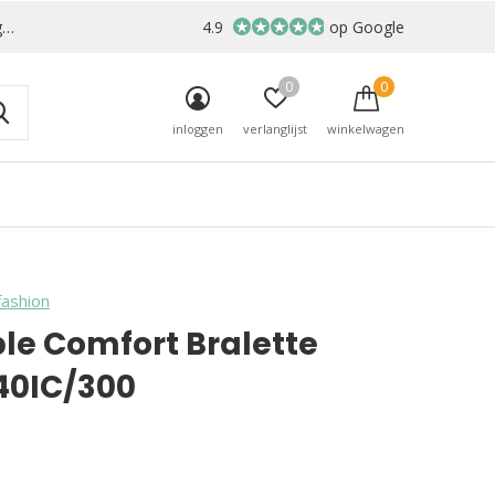
r
4.9
op Google
0
0
inloggen
verlanglijst
winkelwagen
ashion
ble Comfort Bralette
 40IC/300