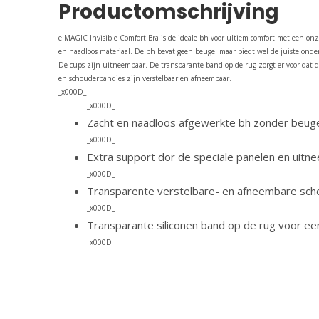
Productomschrijving
e MAGIC Invisible Comfort Bra is de ideale bh voor ultiem comfort met een onzi
en naadloos materiaal. De bh bevat geen beugel maar biedt wel de juiste ond
De cups zijn uitneembaar. De transparante band op de rug zorgt er voor dat d
en schouderbandjes zijn verstelbaar en afneembaar.
_x000D_
_x000D_
Zacht en naadloos afgewerkte bh zonder beug
_x000D_
Extra support dor de speciale panelen en uit
_x000D_
Transparente verstelbare- en afneembare sc
_x000D_
Transparante siliconen band op de rug voor een
_x000D_