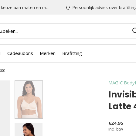
euze aan maten en modellen
Persoonlijk advies over brafitting & mee
N
Cadeaubons
Merken
Brafitting
300
MAGIC Bodyf
Invisi
Latte
€24,95
Incl. btw