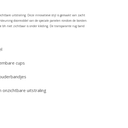
chtbare uitstraling. Deze innovatieve stijl is gemaakt van zacht
ersteuning doormiddel van de speciale panelen rondom de borsten.
e bh niet zichtbaar is onder kleding. De transparante rug band
el
neembare cups
houderbandjes
 onzichtbare uitstraling