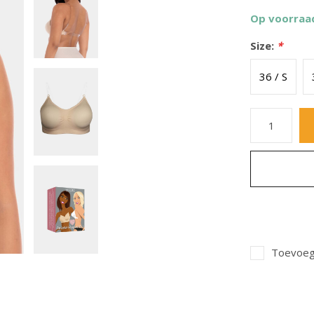
Op voorraa
Size:
*
36 / S
Toevoege