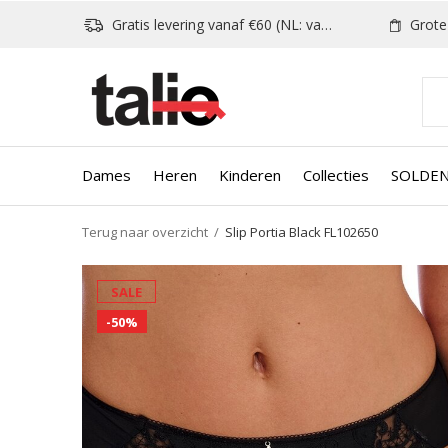
Gratis levering vanaf €60 (NL: vanaf €80)
Grote k
Dames
Heren
Kinderen
Collecties
SOLDE
Terug naar overzicht
Slip Portia Black FL102650
SALE
-50%