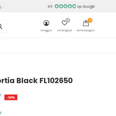
r
4.9
op Google
0
0
inloggen
verlanglijst
winkelwagen
ortia Black FL102650
5
-50%
d