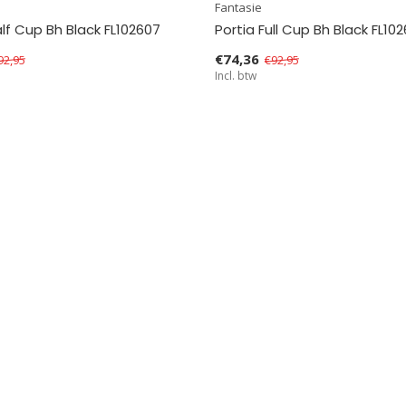
Fantasie
alf Cup Bh Black FL102607
Portia Full Cup Bh Black FL102
€74,36
92,95
€92,95
Incl. btw