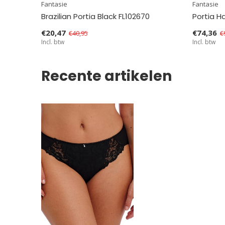
Fantasie
Fantasie
Brazilian Portia Black FL102670
Portia H
€20,47
€74,36
€40,95
€
Incl. btw
Incl. btw
Recente artikelen