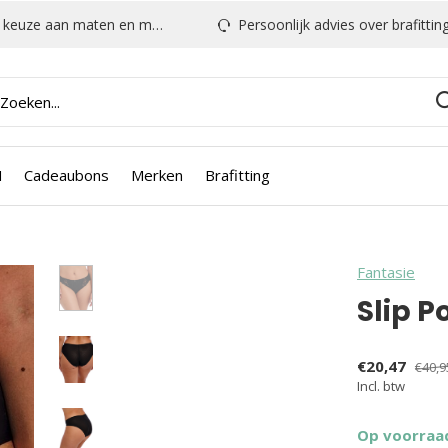
euze aan maten en modellen
Persoonlijk advies over brafitting & mee
N
Cadeaubons
Merken
Brafitting
Fantasie
Slip P
€20,47
€40,9
Incl. btw
Op voorraa