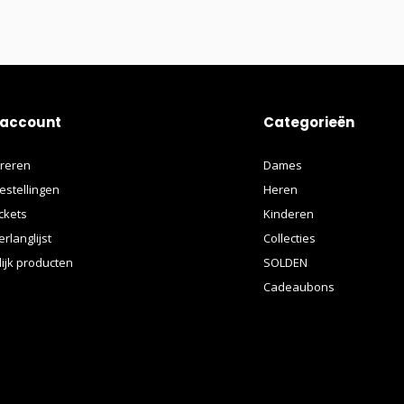
 account
Categorieën
treren
Dames
estellingen
Heren
ickets
Kinderen
erlanglijst
Collecties
lijk producten
SOLDEN
Cadeaubons