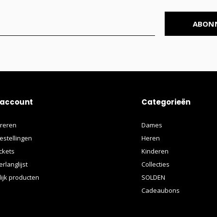
ABON
 account
Categorieën
treren
Dames
estellingen
Heren
ickets
Kinderen
erlanglijst
Collecties
lijk producten
SOLDEN
Cadeaubons