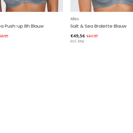
Alles
ea Push-up Bh Blauw
Salt & Sea Bralette Blauw
€49,56
68,95
€61,95
Incl. btw