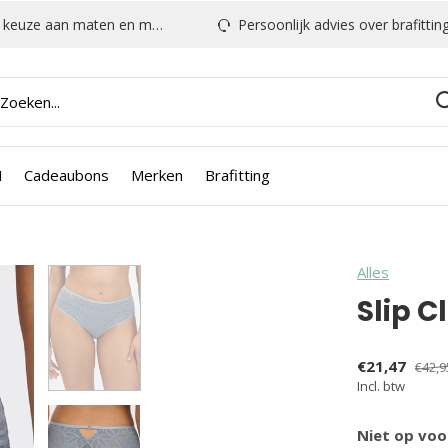
euze aan maten en modellen
Persoonlijk advies over brafitting & mee
N
Cadeaubons
Merken
Brafitting
Alles
Slip C
€21,47
€42,9
Incl. btw
Niet op voo