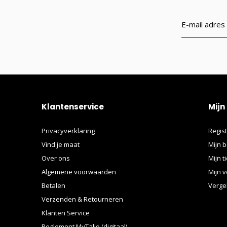
Klantenservice
Mijn
Privacyverklaring
Regis
Vind je maat
Mijn b
Over ons
Mijn t
Algemene voorwaarden
Mijn v
Betalen
Verge
Verzenden & Retourneren
Klanten Service
Reglement MyTalio (digitaal)