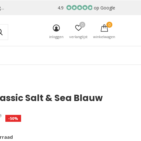
r
4.9
op Google
0
0
inloggen
verlanglijst
winkelwagen
lassic Salt & Sea Blauw
5
-50%
rraad