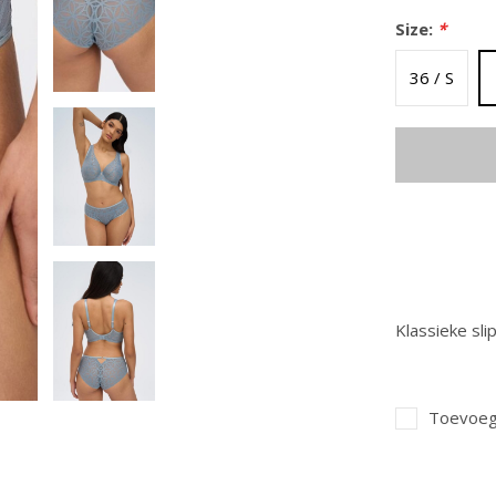
Size:
*
36 / S
Klassieke sli
Toevoege