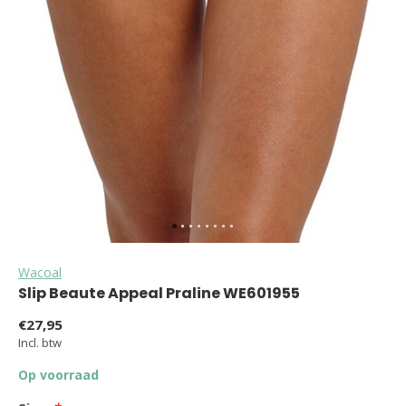
Wacoal
Slip Beaute Appeal Praline WE601955
€27,95
Incl. btw
Op voorraad