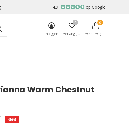
r
4.9
op Google
0
0
inloggen
verlanglijst
winkelwagen
Arianna Warm Chestnut
5
-50%