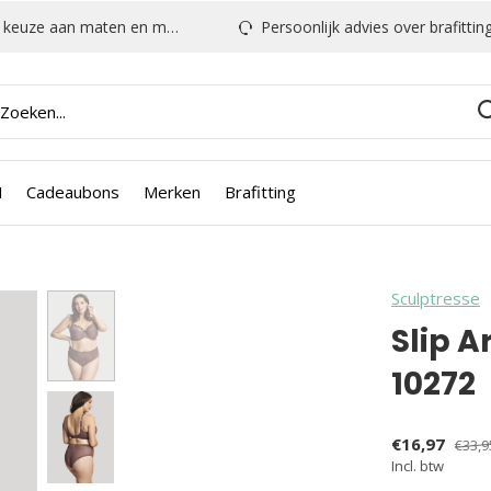
euze aan maten en modellen
Persoonlijk advies over brafitting & mee
N
Cadeaubons
Merken
Brafitting
Sculptresse
Slip 
10272
€16,97
€33,9
Incl. btw