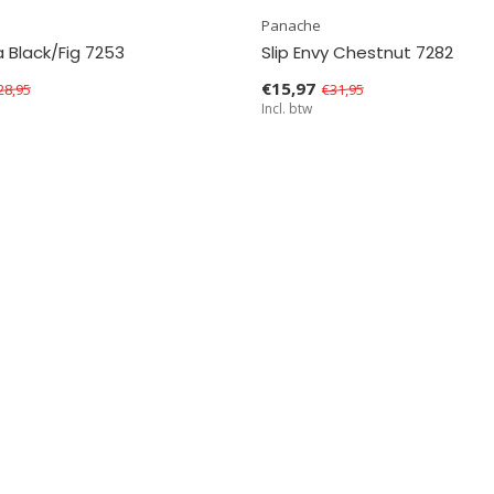
Panache
a Black/Fig 7253
Slip Envy Chestnut 7282
€15,97
28,95
€31,95
Incl. btw