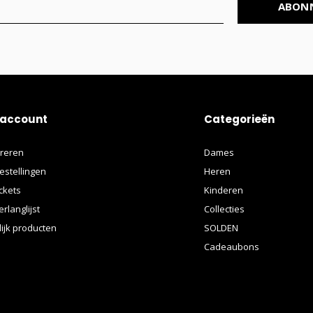
ABON
 account
Categorieën
treren
Dames
estellingen
Heren
ickets
Kinderen
erlanglijst
Collecties
lijk producten
SOLDEN
Cadeaubons