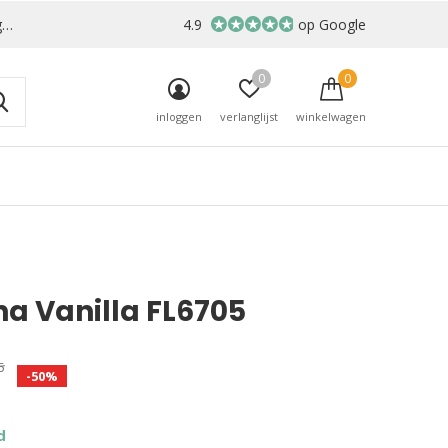
r
4.9
op Google
0
0
inloggen
verlanglijst
winkelwagen
na Vanilla FL6705
5
-50%
d