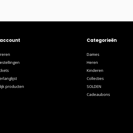
 account
Categorieën
treren
Dames
estellingen
Heren
ickets
Kinderen
erlanglijst
Collecties
lijk producten
SOLDEN
Cadeaubons