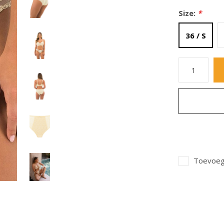
Size:
*
36 / S
Toevoege