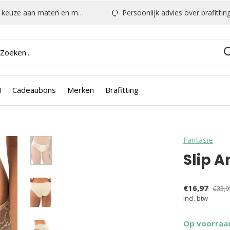
euze aan maten en modellen
Persoonlijk advies over brafitting & mee
N
Cadeaubons
Merken
Brafitting
Fantasie
Slip A
€16,97
€33,9
Incl. btw
Op voorraa