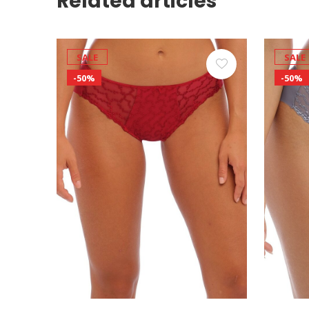
Related articles
SALE
SALE
-50%
-50%