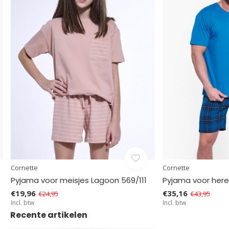
Cornette
Cornette
Pyjama voor meisjes Lagoon 569/111
Pyjama voor heren
€19,96
€35,16
€24,95
€43,95
Incl. btw
Incl. btw
Recente artikelen