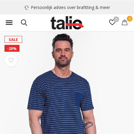
Persoonlijk advies over brafitting & meer
0
0
SALE
-20%