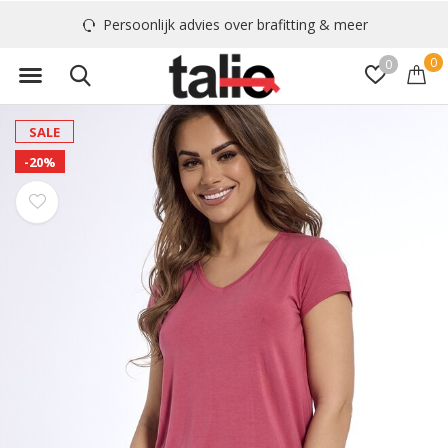
Persoonlijk advies over brafitting & meer
0
0
SALE
-20%