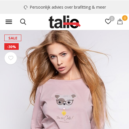
Persoonlijk advies over brafitting & meer
0
0
SALE
-30%