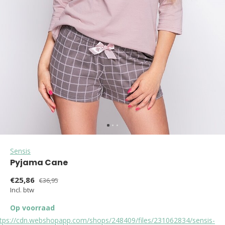
Sensis
Pyjama Cane
€25,86
€36,95
Incl. btw
Op voorraad
ttps://cdn.webshopapp.com/shops/248409/files/231062834/sensis-