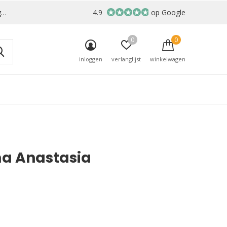
r
4.9
op Google
0
0
inloggen
verlanglijst
winkelwagen
a Anastasia