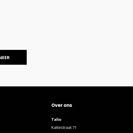
NEER
Over ons
Talio
Kattestraat 71