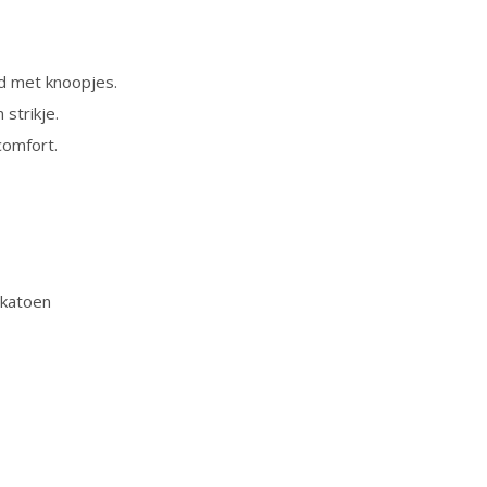
d met knoopjes.
strikje.
comfort.
 katoen