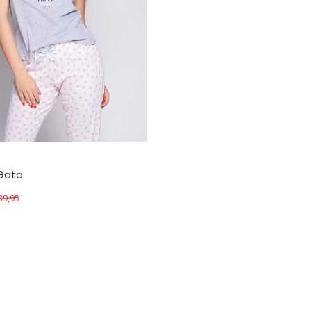
Gata
39,95