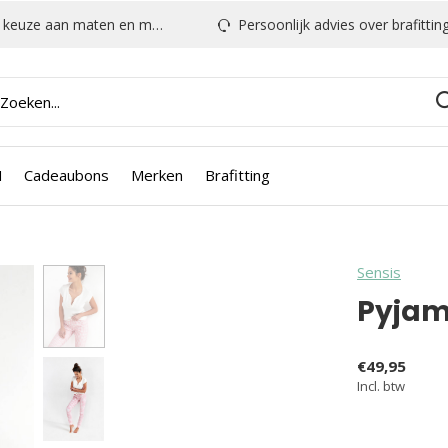
euze aan maten en modellen
Persoonlijk advies over brafitting & mee
N
Cadeaubons
Merken
Brafitting
Sensis
Pyjam
€49,95
Incl. btw