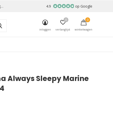
r
4.9
op Google
0
0
inloggen
verlanglijst
winkelwagen
a Always Sleepy Marine
14