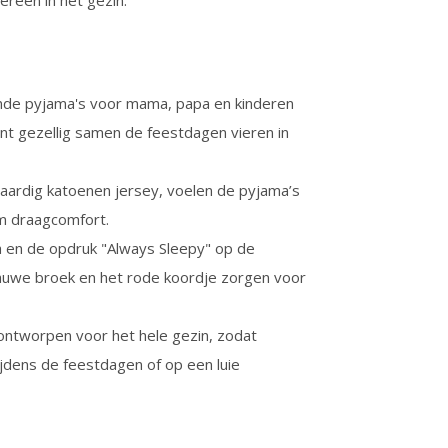
ereen in het gezin.
nde pyjama's voor mama, papa en kinderen
unt gezellig samen de feestdagen vieren in
ardig katoenen jersey, voelen de pyjama’s
em draagcomfort.
a en de opdruk "Always Sleepy" op de
auwe broek en het rode koordje zorgen voor
 ontworpen voor het hele gezin, zodat
jdens de feestdagen of op een luie