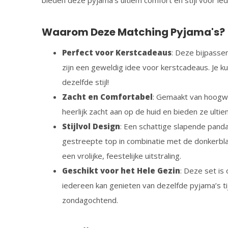
bieden deze pyjama's ultiem comfort en stijl voor ied
Waarom Deze Matching Pyjama's?
Perfect voor Kerstcadeaus
: Deze bijpasse
zijn een geweldig idee voor kerstcadeaus. Je k
dezelfde stijl!
Zacht en Comfortabel
: Gemaakt van hoogwa
heerlijk zacht aan op de huid en bieden ze ulti
Stijlvol Design
: Een schattige slapende pand
gestreepte top in combinatie met de donkerbl
een vrolijke, feestelijke uitstraling.
Geschikt voor het Hele Gezin
: Deze set is
iedereen kan genieten van dezelfde pyjama’s ti
zondagochtend.