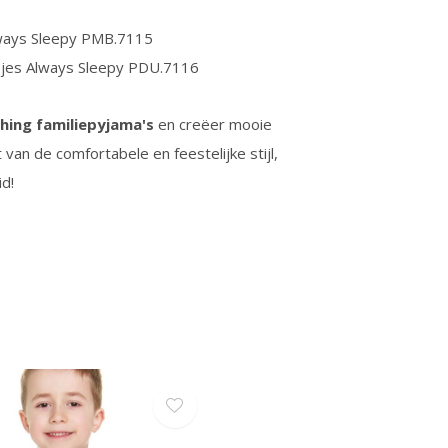
lways Sleepy PMB.7115
sjes Always Sleepy PDU.7116
hing familiepyjama's
en creëer mooie
 van de comfortabele en feestelijke stijl,
d!