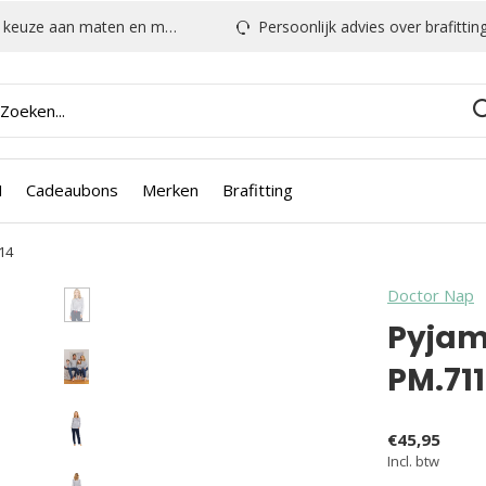
euze aan maten en modellen
Persoonlijk advies over brafitting & mee
N
Cadeaubons
Merken
Brafitting
14
Doctor Nap
Pyjam
PM.71
€45,95
Incl. btw