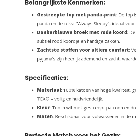
Belangrijkste Kenmerken:
Gestreepte top met panda-print
: De top 
panda en de tekst "Always Sleepy", ideaal voor
Donkerblauwe broek met rode koord
: De
subtiel rood koordje en handige zakken.
Zachtste stoffen voor ultiem comfort
: V
pyjama’s zijn heerlijk ademend en zacht, waardoo
Specificaties:
Materiaal
: 100% katoen van hoge kwaliteit,
TEX® – veilig en huidvriendelijk.
Kleur
: Top in wit met gestreept patroon en d
Maten
: Beschikbaar voor volwassenen in de m
Perfecte Match voor het Gezin: