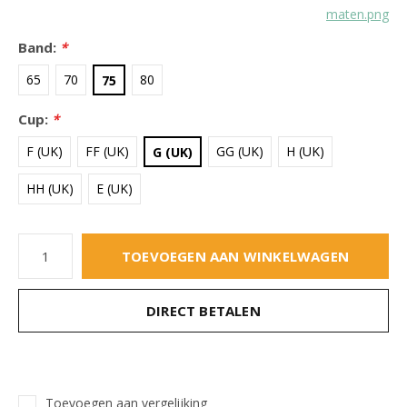
maten.png
Band:
*
65
70
80
75
Cup:
*
F (UK)
FF (UK)
GG (UK)
H (UK)
G (UK)
HH (UK)
E (UK)
TOEVOEGEN AAN WINKELWAGEN
DIRECT BETALEN
Toevoegen aan vergelijking