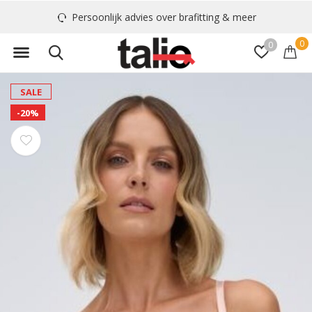
Persoonlijk advies over brafitting & meer
0
0
SALE
-20%