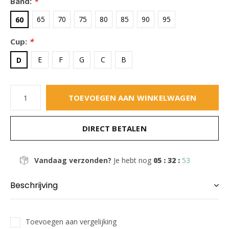
Band:
*
65
70
75
80
85
90
95
60
Cup:
*
E
F
G
C
B
D
TOEVOEGEN AAN WINKELWAGEN
DIRECT BETALEN
Vandaag verzonden?
Je hebt nog
05 : 32 :
51
Beschrijving
Toevoegen aan vergelijking