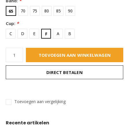
Band:
*
70
75
80
85
90
65
Cup:
*
C
D
E
A
B
F
TOEVOEGEN AAN WINKELWAGEN
DIRECT BETALEN
Toevoegen aan vergelijking
Recente artikelen