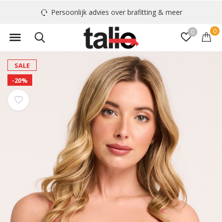
Persoonlijk advies over brafitting & meer
0
0
SALE
-20%