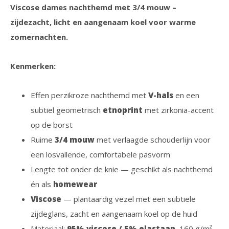
Viscose dames nachthemd met 3/4 mouw –
zijdezacht, licht en aangenaam koel voor warme
zomernachten.
Kenmerken:
Effen perzikroze nachthemd met
V-hals
en een
subtiel geometrisch
etnoprint
met zirkonia-accent
op de borst
Ruime
3/4 mouw
met verlaagde schouderlijn voor
een losvallende, comfortabele pasvorm
Lengte tot onder de knie — geschikt als nachthemd
én als
homewear
Viscose
— plantaardig vezel met een subtiele
zijdeglans, zacht en aangenaam koel op de huid
Materiaal:
95% viscose / 5% elastaan
, 160 g/m²