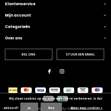
Klantenservice
Mijn account
Categorieën
Over ons
BEL ONS
STUUR EEN EMAIL
Wij slaan cookies op om onze website te verbeteren. Is dat
akkoord?
Ja
Nee
Meer over cookies »
© Copyright
2026
- Theme By
DMWS
x
Plus+