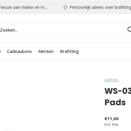
euze aan maten en modellen
Persoonlijk advies over brafitting & mee
N
Cadeaubons
Merken
Brafitting
Julimex
WS-03
Pads
€11,60
Incl. btw