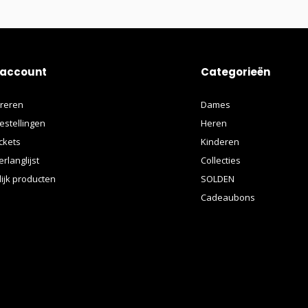
 account
Categorieën
treren
Dames
estellingen
Heren
ickets
Kinderen
erlanglijst
Collecties
lijk producten
SOLDEN
Cadeaubons