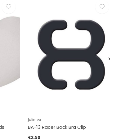
Julimex
ds
BA-13 Racer Back Bra Clip
€2,50