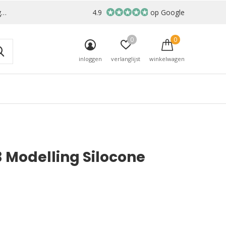
r
4.9
op Google
0
0
inloggen
verlanglijst
winkelwagen
 Modelling Silocone