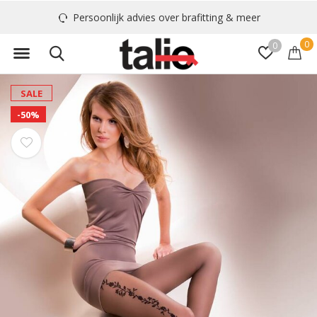
Persoonlijk advies over brafitting & meer
0
0
SALE
-50%