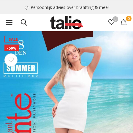
Persoonlijk advies over brafitting & meer
0
0
SALE
-50%