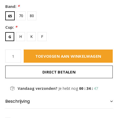
Band:
*
70
80
65
Cup:
*
H
K
F
G
TOEVOEGEN AAN WINKELWAGEN
DIRECT BETALEN
Vandaag verzonden?
Je hebt nog
00 : 34 :
46
Beschrijving