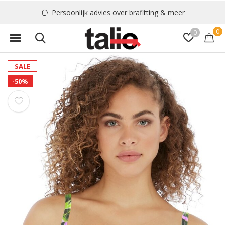
Persoonlijk advies over brafitting & meer
0
0
SALE
-50%