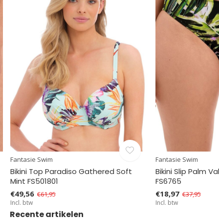
Fantasie Swim
Fantasie Swim
Bikini Top Paradiso Gathered Soft
Bikini Slip Palm V
Mint FS501801
FS6765
€49,56
€18,97
€61,95
€37,95
Incl. btw
Incl. btw
Recente artikelen