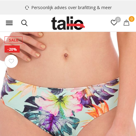
Persoonlijk advies over brafitting & meer
0
0
SALE
-20%