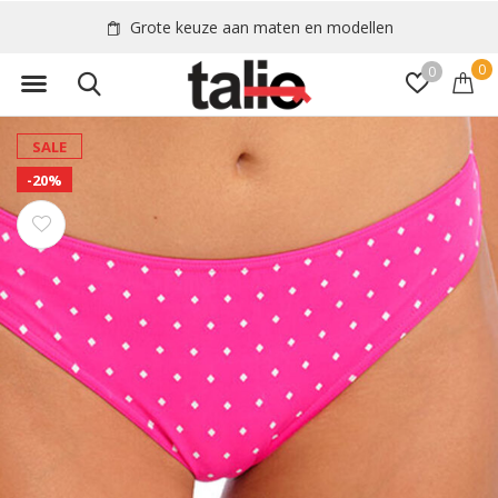
Grote keuze aan maten en modellen
0
0
SALE
-20%