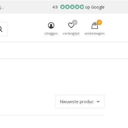
r
4.9
op Google
0
0
inloggen
verlanglijst
winkelwagen