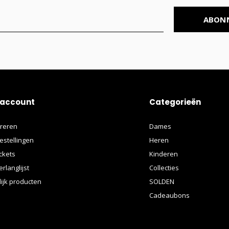
ABON
 account
Categorieën
treren
Dames
estellingen
Heren
ickets
Kinderen
erlanglijst
Collecties
lijk producten
SOLDEN
Cadeaubons