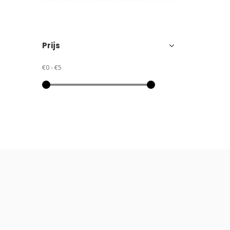
Prijs
€0
-
€5