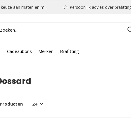
euze aan maten en modellen
Persoonlijk advies over brafitting & mee
N
Cadeaubons
Merken
Brafitting
Gossard
 Producten