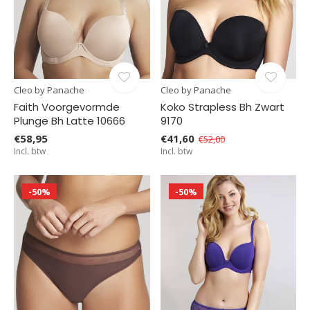
Cleo by Panache
Cleo by Panache
Faith Voorgevormde
Koko Strapless Bh Zwart
Plunge Bh Latte 10666
9170
€58,95
€41,60
€52,00
Incl. btw
Incl. btw
-50%
-50%