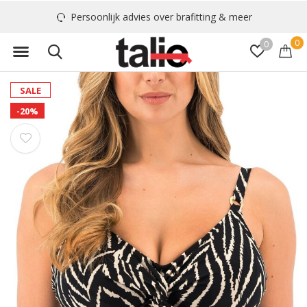
Persoonlijk advies over brafitting & meer
0
0
SALE
-20%