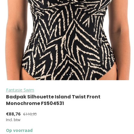
Fantasie Swim
Badpak Silhouette Island Twist Front
Monochrome FS504531
€88,76
€110,95
Incl. btw
Op voorraad