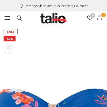
Persoonlijk advies over brafitting & meer
0
0
SALE
-50%