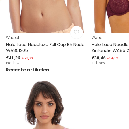
Wacoal
Wacoal
Halo Lace Naadloze Full Cup Bh Nude
Halo Lace Naadlo
WA851205
Zinfandel WA851
€41,26
€38,46
€58,95
€54,95
Incl. btw
Incl. btw
Recente artikelen